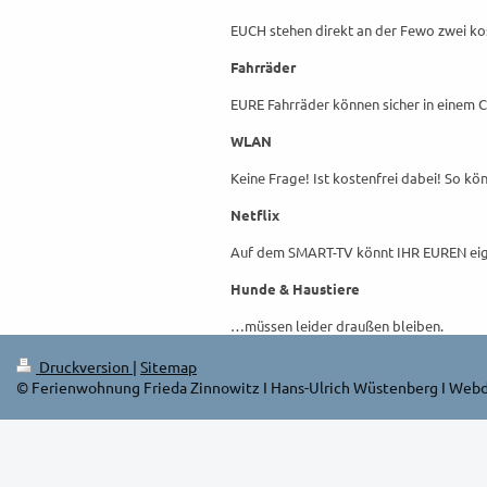
EUCH stehen direkt an der Fewo zwei ko
Fahrräder
EURE Fahrräder können sicher in einem 
WLAN
Keine Frage! Ist kostenfrei dabei! So kö
Netflix
Auf dem SMART-TV könnt IHR EUREN eig
Hunde & Haustiere
…müssen leider draußen bleiben.
Druckversion
|
Sitemap
© Ferienwohnung Frieda Zinnowitz I Hans-Ulrich Wüstenberg I Web